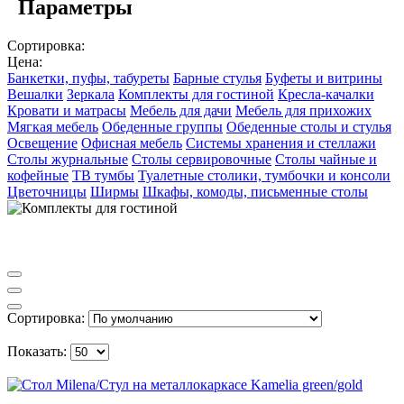
Параметры
Сортировка:
Цена:
Банкетки, пуфы, табуреты
Барные стулья
Буфеты и витрины
Вешалки
Зеркала
Комплекты для гостиной
Кресла-качалки
Кровати и матрасы
Мебель для дачи
Мебель для прихожих
Мягкая мебель
Обеденные группы
Обеденные столы и стулья
Освещение
Офисная мебель
Системы хранения и стеллажи
Столы журнальные
Столы сервировочные
Столы чайные и
кофейные
ТВ тумбы
Туалетные столики, тумбочки и консоли
Цветочницы
Ширмы
Шкафы, комоды, письменные столы
Сортировка:
Показать: