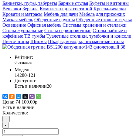
Банкетки, пуфы, табуреты
Барные стулья
Буфеты и витрины
Вешалки
Зеркала
Комплекты для гостиной
Кресла-качалки
Кровати и матрасы
Мебель для дачи
Мебель для прихожих
Мягкая мебель
Обеденные группы
Обеденные столы и стулья
Освещение
Офисная мебель
Системы хранения и стеллажи
Столы журнальные
Столы сервировочные
Столы чайные и
кофейные
ТВ тумбы
Туалетные столики, тумбочки и консоли
Цветочницы
Ширмы
Шкафы, комоды, письменные столы
Рейтинг:
0 отзывов
Модель:
14280-121
Доступно:
Есть в наличии
20
Цена:
74 100.00р.
Есть в наличии
Количество:
+
-