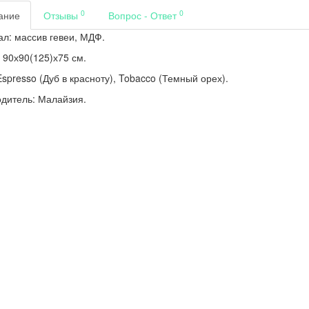
0
0
ание
Отзывы
Вопрос - Ответ
л: массив гевеи, МДФ.
 90х90(125)х75 см.
Espresso (Дуб в красноту), Tobacco (Темный орех).
дитель: Малайзия.