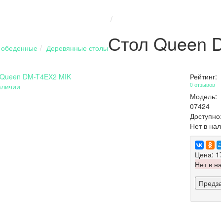
Стол Queen 
 обеденные
Деревянные столы
Рейтинг:
0 отзывов
аличии
Модель:
07424
Доступно
Нет в на
Цена:
1
Нет в н
Предз