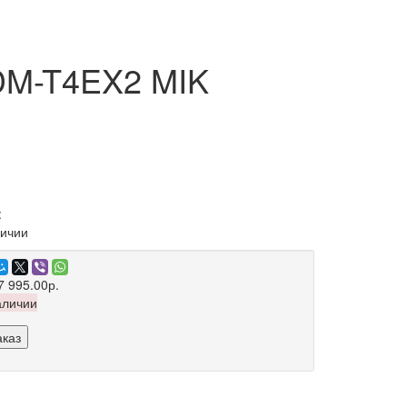
DM-T4EX2 MIK
:
личии
7 995.00р.
аличии
аказ