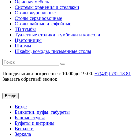
Офисная мебель
Системы хранения и стеллажи
Столы журнальные
Столы сервировочные
Столы чайные и кофейные
ТВ тумбы
Туалетные столики, тумбочки и консоли
Цветочницы
Ширмы
Шкафы, комоды, письменные столы
Понедельник-воскресенье
c 10-00 до 19-00.
+7(495) 792 18 81
Заказать обратный звонок
Везде
Везде
Банкетки, пуфы, табуреты
Барные стулья
Буфеты и витрины
Вешалки
Зеркала