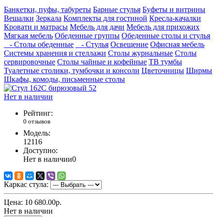
Банкетки, пуфы, табуреты
Барные стулья
Буфеты и витрины
Вешалки
Зеркала
Комплекты для гостиной
Кресла-качалки
Кровати и матрасы
Мебель для дачи
Мебель для прихожих
Мягкая мебель
Обеденные группы
Обеденные столы и стулья
- Столы обеденные
- Стулья
Освещение
Офисная мебель
Системы хранения и стеллажи
Столы журнальные
Столы
сервировочные
Столы чайные и кофейные
ТВ тумбы
Туалетные столики, тумбочки и консоли
Цветочницы
Ширмы
Шкафы, комоды, письменные столы
Нет в наличии
Рейтинг:
0 отзывов
Модель:
12116
Доступно:
Нет в наличии
0
Каркас стула:
Цена:
10 680.00р.
Нет в наличии