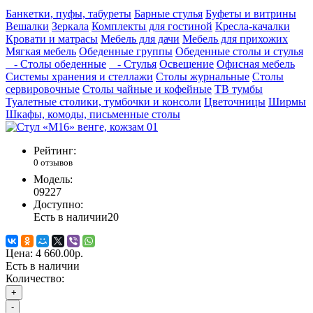
Банкетки, пуфы, табуреты
Барные стулья
Буфеты и витрины
Вешалки
Зеркала
Комплекты для гостиной
Кресла-качалки
Кровати и матрасы
Мебель для дачи
Мебель для прихожих
Мягкая мебель
Обеденные группы
Обеденные столы и стулья
- Столы обеденные
- Стулья
Освещение
Офисная мебель
Системы хранения и стеллажи
Столы журнальные
Столы
сервировочные
Столы чайные и кофейные
ТВ тумбы
Туалетные столики, тумбочки и консоли
Цветочницы
Ширмы
Шкафы, комоды, письменные столы
Рейтинг:
0 отзывов
Модель:
09227
Доступно:
Есть в наличии
20
Цена:
4 660.00р.
Есть в наличии
Количество:
+
-