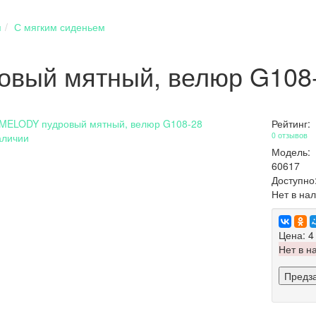
я
С мягким сиденьем
овый мятный, велюр G108
Рейтинг:
0 отзывов
аличии
Модель:
60617
Доступно
Нет в на
Цена:
4
Нет в н
Предз