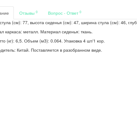
0
0
ание
Отзывы
Вопрос - Ответ
тула (см): 77, высота сиденья (см): 47, ширина стула (см): 46, глуб
л каркаса: металл. Материал сиденья: ткань.
то (кг): 6,5. Объем (м3): 0.064. Упаковка 4 шт/1 кор.
дитель: Китай. Поставляется в разобранном виде.