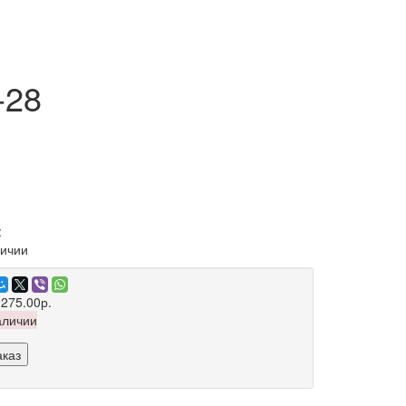
-28
:
личии
 275.00р.
аличии
аказ