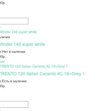
00р.
Ь
аличии
linder 140 super white
:
Нет в наличии
00р.
каз
TRENTO 120 Italian Ceramic KL-19+Grey 1
:
Есть в наличии
00р.
Ь