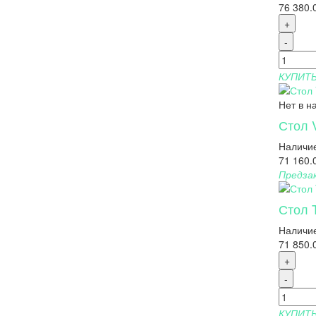
76 380.
+
-
КУПИТ
Нет в н
Стол V
Наличие
71 160.
Предза
Стол 
Наличие
71 850.
+
-
КУПИТ