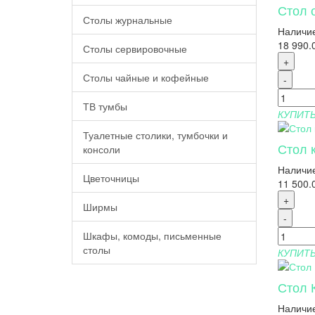
Стол 
Столы журнальные
Наличие
18 990.
Столы сервировочные
+
Столы чайные и кофейные
-
ТВ тумбы
КУПИТ
Туалетные столики, тумбочки и
Стол 
консоли
Наличие
Цветочницы
11 500.
+
Ширмы
-
Шкафы, комоды, письменные
столы
КУПИТ
Стол 
Наличие