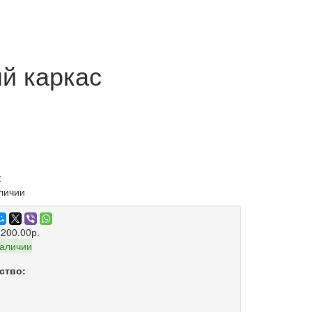
й каркас
:
аличии
 200.00р.
наличии
ство: