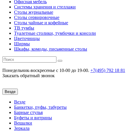
Офисная мебель
Системы хранения и стеллажи
Столы журнальные
Столы сервировочные
Столы чайные и кофейные
ТВ тумбы
Туалетные столики, тумбочки и консоли
Цветочницы
Ширмы
Шкафы, комоды, письменные столы
Понедельник-воскресенье
c 10-00 до 19-00.
+7(495) 792 18 81
Заказать обратный звонок
Везде
Везде
Банкетки, пуфы, табуреты
Барные стулья
Буфеты и витрины
Вешалки
Зеркала