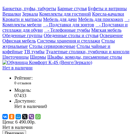
Банкетки, пуфы, табуреты
Барные стулья
Буфеты и витрины
Вешалки
Зеркала
Комплекты для гостиной
Кресла-качалки
Кровати и матрасы
Мебель для дачи
Мебель для прихожих
-
Комплекты мебели
- Подставки для зонтов
- Подставки и
стеллажи для обуви
- Телефонные тумбы
Мягкая мебель
Обеденные группы
Обеденные столы и стулья
Освещение
Офисная мебель
Системы хранения и стеллажи
Столы
журнальные
Столы сервировочные
Столы чайные и
кофейные
ТВ тумбы
Туалетные столики, тумбочки и консоли
Цветочницы
Ширмы
Шкафы, комоды, письменные столы
Нет в наличии
Рейтинг:
0 отзывов
Модель:
07433
Доступно:
Нет в наличии
0
Цена:
6 490.00р.
Нет в наличии
Предзаказ