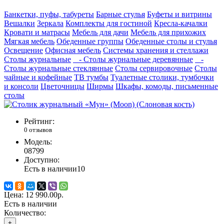
Банкетки, пуфы, табуреты
Барные стулья
Буфеты и витрины
Вешалки
Зеркала
Комплекты для гостиной
Кресла-качалки
Кровати и матрасы
Мебель для дачи
Мебель для прихожих
Мягкая мебель
Обеденные группы
Обеденные столы и стулья
Освещение
Офисная мебель
Системы хранения и стеллажи
Столы журнальные
- Столы журнальные деревянные
-
Столы журнальные стеклянные
Столы сервировочные
Столы
чайные и кофейные
ТВ тумбы
Туалетные столики, тумбочки
и консоли
Цветочницы
Ширмы
Шкафы, комоды, письменные
столы
Рейтинг:
0 отзывов
Модель:
08799
Доступно:
Есть в наличии
10
Цена:
12 990.00р.
Есть в наличии
Количество:
+