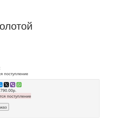
золотой
:
я поступление
 790.00р.
тся поступление
аказ