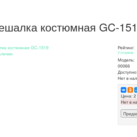
ешалка костюмная GC-15
Рейтинг:
0 отзывов
аличии
Модель:
00066
Доступно
Нет в на
Цена:
2
Нет в н
Предз