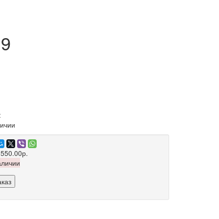
19
:
личии
 550.00р.
аличии
аказ