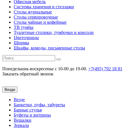
Офисная мебель
Системы хранения и стеллажи
Столы журнальные
Столы сервировочные
Столы чайные и кофейные
ТВ тумбы
Туалетные столики, тумбочки и консоли
Цветочницы
Ширмы
Шкафы, комоды, письменные столы
Понедельник-воскресенье
c 10-00 до 19-00.
+7(495) 792 18 81
Заказать обратный звонок
Везде
Везде
Банкетки, пуфы, табуреты
Барные стулья
Буфеты и витрины
Вешалки
Зеркала