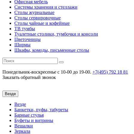
Офисная мебель
Системы хранения и стеллажи
Столы журнальные
Столы сервировочные
Столы чайные и кофейные
ТВ тумбы
Туалетные столики, тумбочки и консоли
Цветочницы
Ширмы
Шкафы, комоды, письменные столы
Понедельник-воскресенье
c 10-00 до 19-00.
+7(495) 792 18 81
Заказать обратный звонок
Везде
Везде
Банкетки, пуфы, табуреты
Барные стулья
Буфеты и витрины
Вешалки
Зеркала