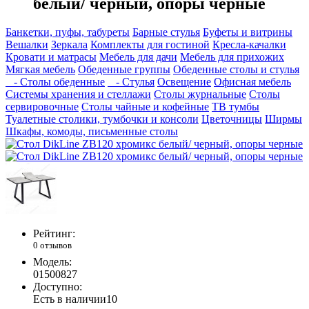
белый/ черный, опоры черные
Банкетки, пуфы, табуреты
Барные стулья
Буфеты и витрины
Вешалки
Зеркала
Комплекты для гостиной
Кресла-качалки
Кровати и матрасы
Мебель для дачи
Мебель для прихожих
Мягкая мебель
Обеденные группы
Обеденные столы и стулья
- Столы обеденные
- Стулья
Освещение
Офисная мебель
Системы хранения и стеллажи
Столы журнальные
Столы
сервировочные
Столы чайные и кофейные
ТВ тумбы
Туалетные столики, тумбочки и консоли
Цветочницы
Ширмы
Шкафы, комоды, письменные столы
Рейтинг:
0 отзывов
Модель:
01500827
Доступно:
Есть в наличии
10