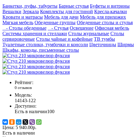
Банкетки, пуфы, табуреты
Барные стулья
Буфеты и витрины
Вешалки
Зеркала
Комплекты для гостиной
Кресла-качалки
Кровати и матрасы
Мебель для дачи
Мебель для прихожих
Мягкая мебель
Обеденные группы
Обеденные столы и стулья
- Столы обеденные
- Стулья
Освещение
Офисная мебель
Системы хранения и стеллажи
Столы журнальные
Столы
сервировочные
Столы чайные и кофейные
ТВ тумбы
Туалетные столики, тумбочки и консоли
Цветочницы
Ширмы
Шкафы, комоды, письменные столы
Рейтинг:
0 отзывов
Модель:
14143-122
Доступно:
Есть в наличии
100
Цена:
5 940.00р.
Есть в наличии