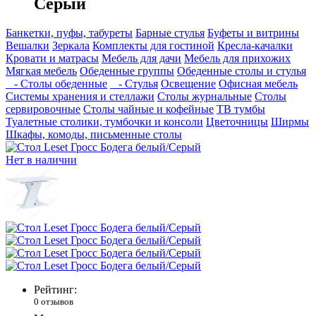
Серый
Банкетки, пуфы, табуреты
Барные стулья
Буфеты и витрины
Вешалки
Зеркала
Комплекты для гостиной
Кресла-качалки
Кровати и матрасы
Мебель для дачи
Мебель для прихожих
Мягкая мебель
Обеденные группы
Обеденные столы и стулья
- Столы обеденные
- Стулья
Освещение
Офисная мебель
Системы хранения и стеллажи
Столы журнальные
Столы
сервировочные
Столы чайные и кофейные
ТВ тумбы
Туалетные столики, тумбочки и консоли
Цветочницы
Ширмы
Шкафы, комоды, письменные столы
Нет в наличии
Рейтинг:
0 отзывов