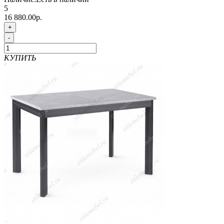
5
16 880.00р.
+
-
КУПИТЬ