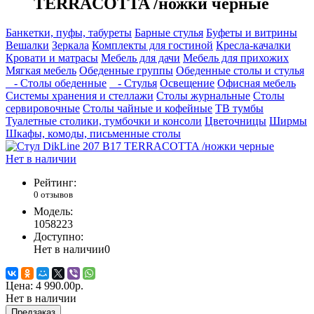
TERRACOTTA /ножки черные
Банкетки, пуфы, табуреты
Барные стулья
Буфеты и витрины
Вешалки
Зеркала
Комплекты для гостиной
Кресла-качалки
Кровати и матрасы
Мебель для дачи
Мебель для прихожих
Мягкая мебель
Обеденные группы
Обеденные столы и стулья
- Столы обеденные
- Стулья
Освещение
Офисная мебель
Системы хранения и стеллажи
Столы журнальные
Столы
сервировочные
Столы чайные и кофейные
ТВ тумбы
Туалетные столики, тумбочки и консоли
Цветочницы
Ширмы
Шкафы, комоды, письменные столы
Нет в наличии
Рейтинг:
0 отзывов
Модель:
1058223
Доступно:
Нет в наличии
0
Цена:
4 990.00р.
Нет в наличии
Предзаказ