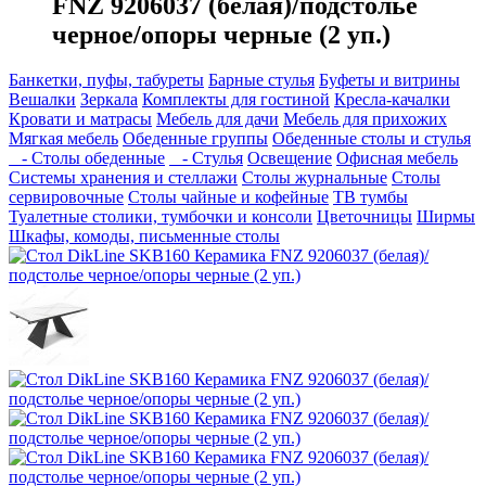
FNZ 9206037 (белая)/подстолье
черное/опоры черные (2 уп.)
Банкетки, пуфы, табуреты
Барные стулья
Буфеты и витрины
Вешалки
Зеркала
Комплекты для гостиной
Кресла-качалки
Кровати и матрасы
Мебель для дачи
Мебель для прихожих
Мягкая мебель
Обеденные группы
Обеденные столы и стулья
- Столы обеденные
- Стулья
Освещение
Офисная мебель
Системы хранения и стеллажи
Столы журнальные
Столы
сервировочные
Столы чайные и кофейные
ТВ тумбы
Туалетные столики, тумбочки и консоли
Цветочницы
Ширмы
Шкафы, комоды, письменные столы