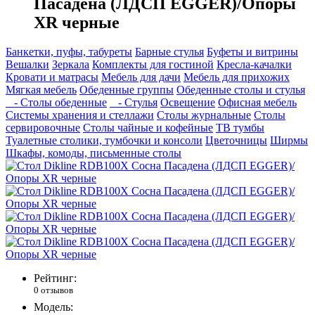
Пасадена (ЛДСП EGGER)/Опоры
XR черные
Банкетки, пуфы, табуреты
Барные стулья
Буфеты и витрины
Вешалки
Зеркала
Комплекты для гостиной
Кресла-качалки
Кровати и матрасы
Мебель для дачи
Мебель для прихожих
Мягкая мебель
Обеденные группы
Обеденные столы и стулья
- Столы обеденные
- Стулья
Освещение
Офисная мебель
Системы хранения и стеллажи
Столы журнальные
Столы
сервировочные
Столы чайные и кофейные
ТВ тумбы
Туалетные столики, тумбочки и консоли
Цветочницы
Ширмы
Шкафы, комоды, письменные столы
Рейтинг:
0 отзывов
Модель: