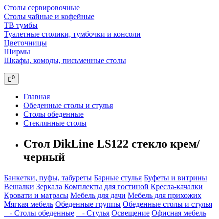
Столы сервировочные
Столы чайные и кофейные
ТВ тумбы
Туалетные столики, тумбочки и консоли
Цветочницы
Ширмы
Шкафы, комоды, письменные столы
0
Главная
Обеденные столы и стулья
Столы обеденные
Стеклянные столы
Стол DikLine LS122 стекло крем/
черный
Банкетки, пуфы, табуреты
Барные стулья
Буфеты и витрины
Вешалки
Зеркала
Комплекты для гостиной
Кресла-качалки
Кровати и матрасы
Мебель для дачи
Мебель для прихожих
Мягкая мебель
Обеденные группы
Обеденные столы и стулья
- Столы обеденные
- Стулья
Освещение
Офисная мебель