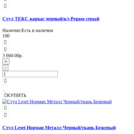
Стул ТЕКС каркас черный/к/з Pegaso серый
Наличие:
Есть в наличии
100
3 660.00р.
+
-
КУПИТЬ
Стул Leset Норман Металл Черный/ткань Бежевый