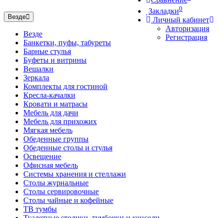
0
Закладки
Везде
Личный кабинет
Авторизация
Везде
Регистрация
Банкетки, пуфы, табуреты
Барные стулья
Буфеты и витрины
Вешалки
Зеркала
Комплекты для гостиной
Кресла-качалки
Кровати и матрасы
Мебель для дачи
Мебель для прихожих
Мягкая мебель
Обеденные группы
Обеденные столы и стулья
Освещение
Офисная мебель
Системы хранения и стеллажи
Столы журнальные
Столы сервировочные
Столы чайные и кофейные
ТВ тумбы
Туалетные столики, тумбочки и консоли