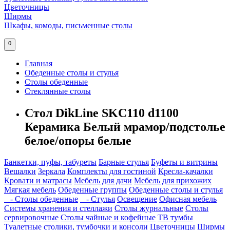
Цветочницы
Ширмы
Шкафы, комоды, письменные столы
0
Главная
Обеденные столы и стулья
Столы обеденные
Стеклянные столы
Стол DikLine SKC110 d1100
Керамика Белый мрамор/подстолье
белое/опоры белые
Банкетки, пуфы, табуреты
Барные стулья
Буфеты и витрины
Вешалки
Зеркала
Комплекты для гостиной
Кресла-качалки
Кровати и матрасы
Мебель для дачи
Мебель для прихожих
Мягкая мебель
Обеденные группы
Обеденные столы и стулья
- Столы обеденные
- Стулья
Освещение
Офисная мебель
Системы хранения и стеллажи
Столы журнальные
Столы
сервировочные
Столы чайные и кофейные
ТВ тумбы
Туалетные столики, тумбочки и консоли
Цветочницы
Ширмы