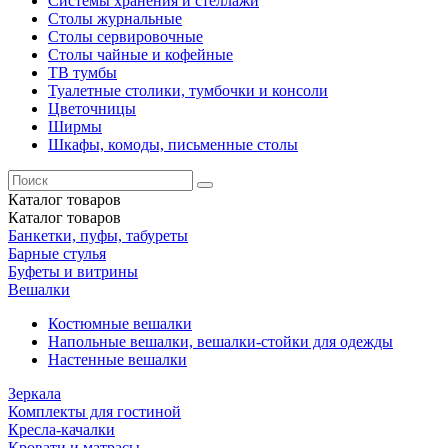
Системы хранения и стеллажи
Столы журнальные
Столы сервировочные
Столы чайные и кофейные
ТВ тумбы
Туалетные столики, тумбочки и консоли
Цветочницы
Ширмы
Шкафы, комоды, письменные столы
Каталог
товаров
Каталог
товаров
Банкетки, пуфы, табуреты
Барные стулья
Буфеты и витрины
Вешалки
Костюмные вешалки
Напольные вешалки, вешалки-стойки для одежды
Настенные вешалки
Зеркала
Комплекты для гостиной
Кресла-качалки
Кровати и матрасы