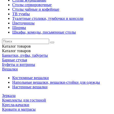
Столы журнальные
Столы сервировочные
Столы чайные и кофейные
ТВ тумбы
Туалетные столики, тумбочки и консоли
Цветочницы
Ширмы
Шкафы, комоды, письменные столы
Каталог
товаров
Каталог
товаров
Банкетки, пуфы, табуреты
Барные стулья
Буфеты и витрины
Вешалки
Костюмные вешалки
Напольные вешалки, вешалки-стойки для одежды
Настенные вешалки
Зеркала
Комплекты для гостиной
Кресла-качалки
Кровати и матрасы