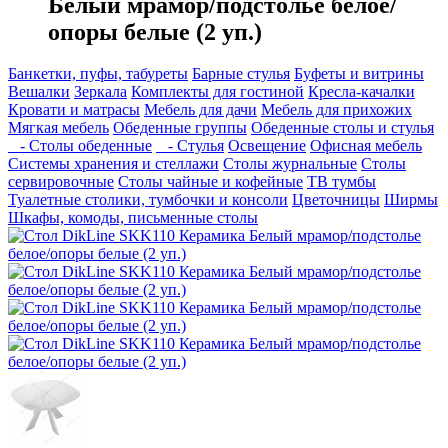
Белый мрамор/подстолье белое/
опоры белые (2 уп.)
Банкетки, пуфы, табуреты
Барные стулья
Буфеты и витрины
Вешалки
Зеркала
Комплекты для гостиной
Кресла-качалки
Кровати и матрасы
Мебель для дачи
Мебель для прихожих
Мягкая мебель
Обеденные группы
Обеденные столы и стулья
- Столы обеденные
- Стулья
Освещение
Офисная мебель
Системы хранения и стеллажи
Столы журнальные
Столы
сервировочные
Столы чайные и кофейные
ТВ тумбы
Туалетные столики, тумбочки и консоли
Цветочницы
Ширмы
Шкафы, комоды, письменные столы